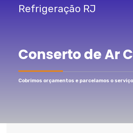
Pular
Refrigeração RJ
para
o
conteúdo
Conserto de Ar 
Cobrimos orçamentos e parcelamos o serviço 