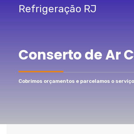
Pular
Refrigeração RJ
para
o
conteúdo
Conserto de Ar 
Cobrimos orçamentos e parcelamos o serviço 