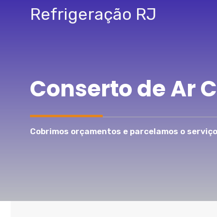
Pular
Refrigeração RJ
para
o
conteúdo
Conserto de Ar 
Cobrimos orçamentos e parcelamos o serviço 